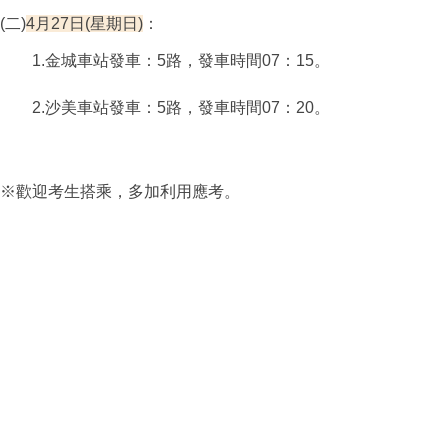
(二)
4月27日(星期日)
：
1.
金城車站發車
：
5路
，
發
車
時
間
0
7
：
1
5
。
2.
沙美車站發車
：
5路
，
發
車
時
間
0
7
：
2
0
。
※歡迎考生搭乘，多加利用應考。