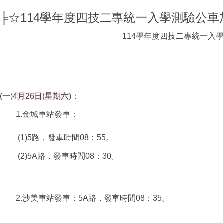
╞☆114學年度四技二專統一入學測驗公車
114學年度四技二專統一入
(一)
4月26日(星期六)
：
1.金城車站發車：
(1)
5路
，
發
車
時
間
08
：5
5
。
(2)
5A路
，
發
車
時
間
08
：30
。
2.沙美車站發車：5A路
，
發
車
時
間
08
：35
。