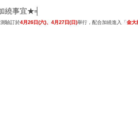
加繞事宜★╡
學測驗訂於
4月26日(六)、4月27日(日)
舉行，配合加繞進入「
金大