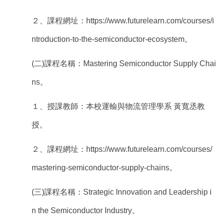
２、課程網址：https://www.futurelearn.com/courses/i
ntroduction-to-the-semiconductor-ecosystem。
(
二)課程名稱：Mastering Semiconductor Supply Chai
ns。
１、授課教師：本校運輸與物流管理學系 黃寬丞教
授。
２、課程網址：https://www.futurelearn.com/courses/
mastering-semiconductor-supply-chains。
(
三)課程名稱：Strategic Innovation and Leadership i
n the Semiconductor Industry。