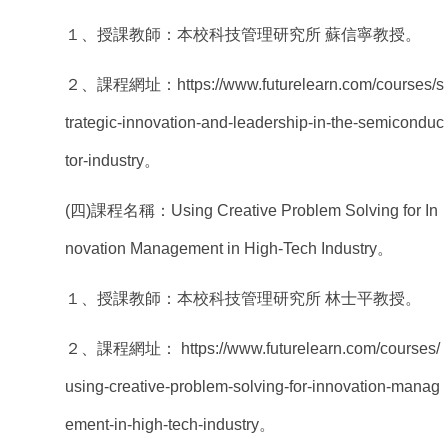
１、授課教師：本校科技管理研究所 蘇信寧教授。
２、課程網址：https://www.futurelearn.com/courses/s
trategic-innovation-and-leadership-in-the-semiconduc
tor-industry。
(
四)課程名稱：Using Creative Problem Solving for In
novation Management in High-Tech Industry。
１、授課教師：本校科技管理研究所 林士平教授。
２、課程網址： https://www.futurelearn.com/courses/
using-creative-problem-solving-for-innovation-manag
ement-in-high-tech-industry。