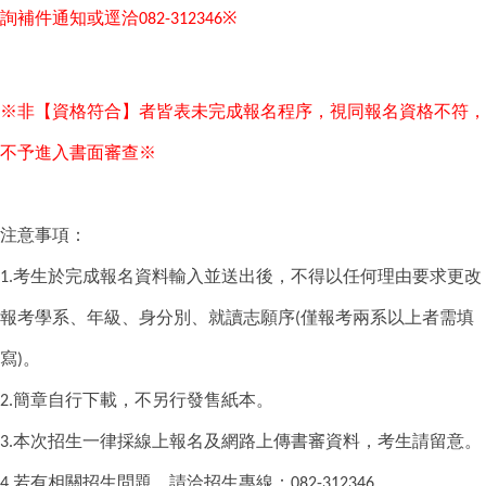
詢補件通知或逕洽
※
082-312346
※非【資格符合】者皆表未完成報名程序，視同報名資格不符，
不予進入書面審查※
注意事項：
考生於完成報名資料輸入並送出後，不得以任何理由要求更改
1.
報考學系、年級、身分別、就讀志願序
僅報考兩系以上者需填
(
寫
。
)
簡章自行下載，不另行發售紙本。
2.
本次招生一律採線上報名及網路上傳書審資料，考生請留意。
3.
若有相關招生問題，請洽招生專線：
。
4.
082-312346