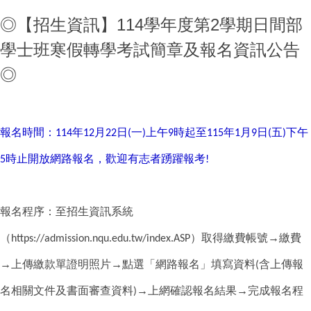
◎【招生資訊】114學年度第2學期日間部
學士班寒假轉學考試簡章及報名資訊公告
◎
報名時間：
年
月
日
一
上午
時起至
年
月
日
五
下午
114
12
22
(
)
9
115
1
9
(
)
時止開放網路報名，歡迎有志者踴躍報考
5
!
報名程序：至招生資訊系統
（
）取得繳費帳號→繳費
https://admission.nqu.edu.tw/index.ASP
→上傳繳款單證明照片→點選「網路報名」填寫資料
含上傳報
(
名相關文件及書面審查資料
→上網確認報名結果→完成報名程
)