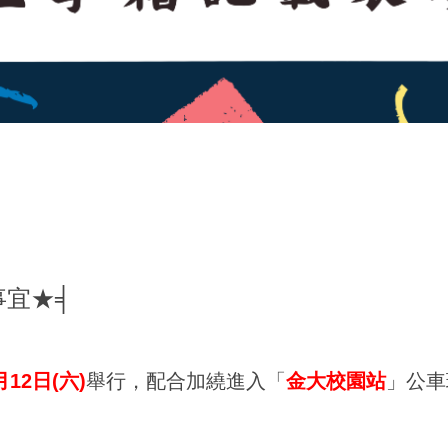
事宜★╡
月12日(六)
舉行，配合加繞進入「
金大校園站
」公車