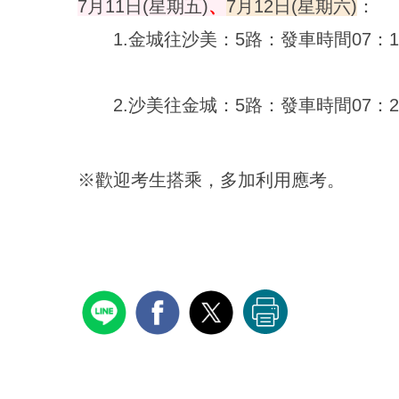
7月11日(星期五)
、
7月12日(星期六)
：
1.金城往沙美：5路：
發車
時間07
：
1
2.沙美往金城：5路：
發車
時間07
：
2
※歡迎考生搭乘，多加利用應考。