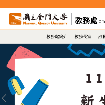
跳
到
主
教務處
Offi
要
內
容
教務處簡介
教務長室
註
區