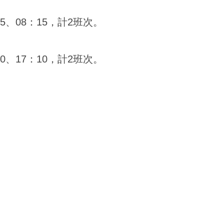
5
、
0
8
：
1
5
，
計
2
班
次
。
0
、
1
7
：
1
0
，
計
2
班
次
。