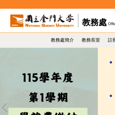
跳
到
主
教務處
Offi
要
內
容
教務處簡介
教務長室
註
區