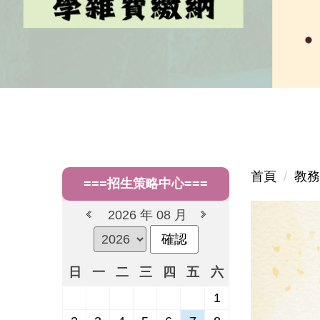
首頁
教務
===招生策略中心===
2026 年 08 月
確認
日
一
二
三
四
五
六
1