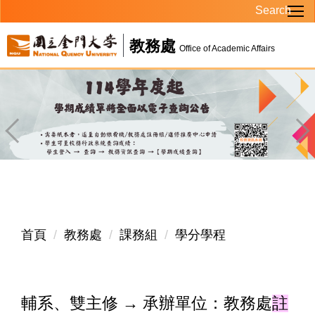
Search
跳
到
教務處
主
Office of Academic Affairs
要
內
容
區
首頁
教務處
課務組
學分學程
輔系、雙主修 → 承辦單位：教務處
註