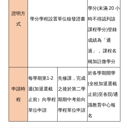
學分(未滿 20 小
證明方
學分學程設置單位核發證書
時不得認列該
式
課程學分)登錄
成績為「通
過」， 課程名
稱加註微學分
於各學期開學
每學期第1-2
先修課，完成
(全校加退選截
申請時
週(加退選截
之後於第二學
止前)至各院/通
程
止前）向學程
期期中考前向
識教育中心報
單位申請
學程單位申請
名