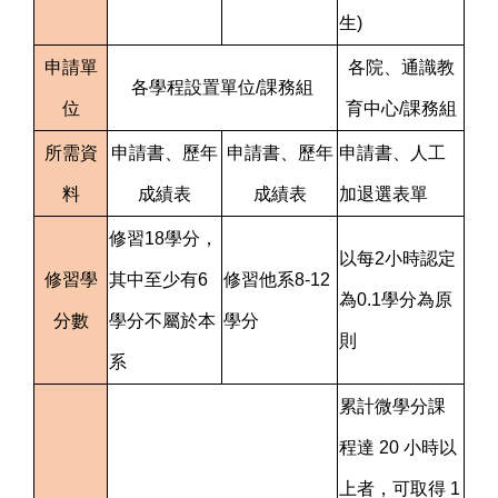
生)
申請單
各院、通識教
各學程設置單位/課務組
位
育中心/課務組
所需資
申請書、歷年
申請書、歷年
申請書、人工
料
成績表
成績表
加退選表單
修習18學分，
以每2小時認定
修習學
其中至少有6
修習他系8-12
為0.1學分為原
分數
學分不屬於本
學分
則
系
累計微學分課
程達 20 小時以
上者，可取得 1