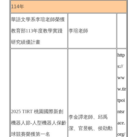
114年
華語文學系李瑄老師榮獲
教育部113年度教學實踐
李瑄老師
研究績優計畫
http
s://
ww
w.tir
tpoi
2025 TIRT 桃園國際新創
ntsr
李金譚老師、邱禹
機器人節-人型機器人保齡
ace.
潔、官昱帆、侯劭勳
球競賽榮獲第一名
org/