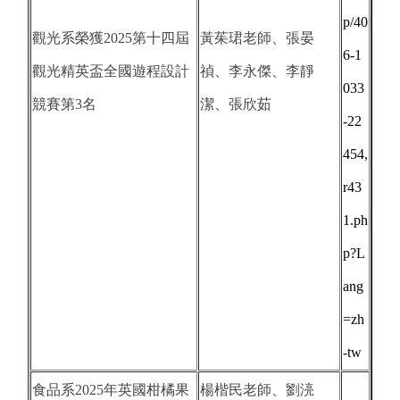
p/40
觀光系榮獲2025第十四屆
黃茱珺老師、張晏
6-1
觀光精英盃全國遊程設計
禎、李永傑、李靜
033
競賽第3名
潔、張欣茹
-22
454,
r43
1.ph
p?L
ang
=zh
-tw
食品系2025年英國柑橘果
楊楷民老師、劉湸