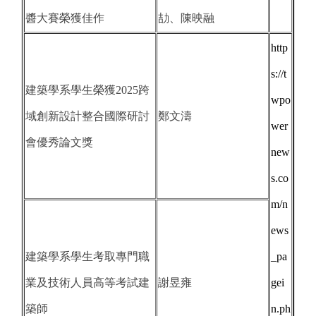
醬大賽榮獲佳作
劼、陳映融
http
s://t
建築學系學生榮獲2025跨
wpo
域創新設計整合國際研討
鄭文濤
wer
會優秀論文獎
new
s.co
m/n
ews
建築學系學生考取專門職
_pa
業及技術人員高等考試建
謝昱雍
gei
築師
n.ph