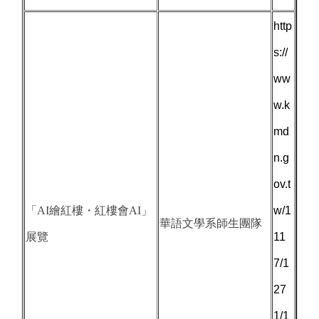
http
s://
ww
w.k
md
n.g
ov.t
「AI繪紅樓・紅樓會AI」
w/1
華語文學系師生團隊
展覽
11
7/1
27
1/1