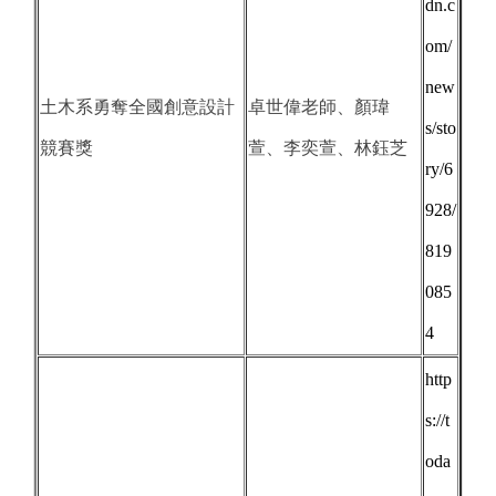
dn.c
om/
new
土木系勇奪全國創意設計
卓世偉老師、顏瑋
s/sto
競賽獎
萱、李奕萱、林鈺芝
ry/6
928/
819
085
4
http
s://t
oda