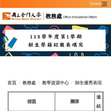
Search
跳
到
教務處
主
Office of Academic Affairs
要
內
容
區
首頁
教務處
教學資源中心
師生優秀表現
連
標題
團隊
結