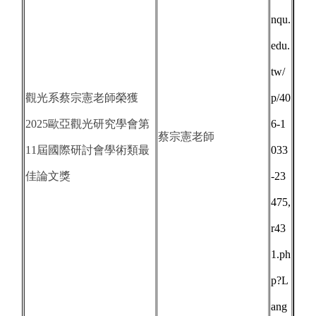
nqu.
edu.
tw/
觀光系蔡宗憲老師榮獲
p/40
2025歐亞觀光研究學會第
6-1
蔡宗憲老師
11屆國際研討會學術類最
033
佳論文獎
-23
475,
r43
1.ph
p?L
ang