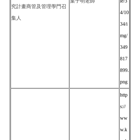
葉子明老師
le/3
究計畫商管及管理學門召
4/10
集人
34/i
mg/
349
817
899.
png
http
s://
ww
w.k