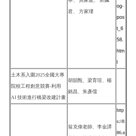
寧、 吳家龍、 郭姵
og-
君、 方家瑮
pos
t_6
58.
htm
l
土木系入圍2025全國大專
胡韻甄、梁育瑄、楊
院校工程創意競賽-利用
銘昌、朱彥儒
AI 技術進行橋梁改建計畫
http
s://8
翁克偉老師、李金譚
86.n