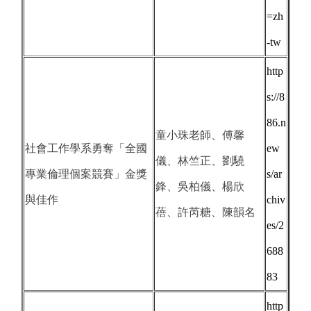
=zh
-tw
http
s://8
86.n
童小珠老師、傅馨
社會工作學系勇奪「全國
ew
儀、林竺正、劉驍
專業倫理個案競賽」金獎
s/ar
鋒、吳柏儀、楊欣
與佳作
chiv
蓓、許芮糖、陳韻名
es/2
688
83
http