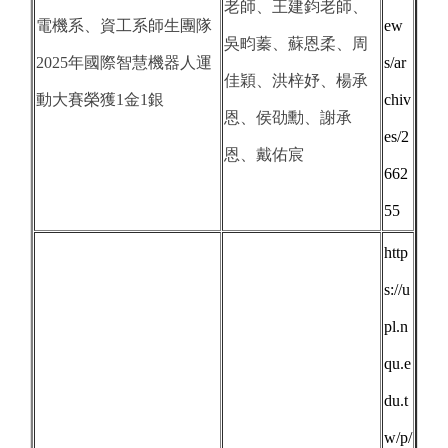
老師、王建鈞老師、
電機系、資工系師生團隊
ew
吳畇蓁、蘇恩柔、周
2025年國際智慧機器人運
s/ar
佳穎、洪梓妤、楊承
動大賽榮獲1金1銀
chiv
恩、侯劭勳、謝承
es/2
恩、戴佑宸
662
55
http
s://u
pl.n
qu.e
du.t
w/p/