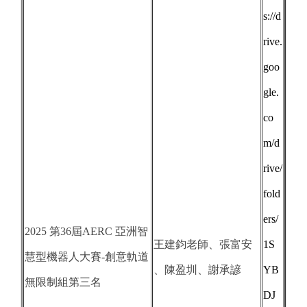
s://d
rive.
goo
gle.
co
m/d
rive/
fold
ers/
2025 第36屆AERC 亞洲智
王建鈞老師、張富安
1S
慧型機器人大賽-創意軌道
、陳盈圳、謝承諺
YB
無限制組第三名
DJ