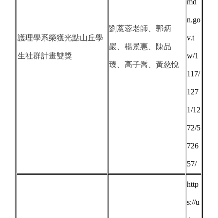
md
n.go
劉薏蓉老師、郭炳
護理學系榮獲光點山丘學
v.t
巖、楊景惠、陳品
生社群計畫雙獎
w/1
臻、高子喬、黃慈悅
117/
127
1/12
72/5
726
57/
http
s://u