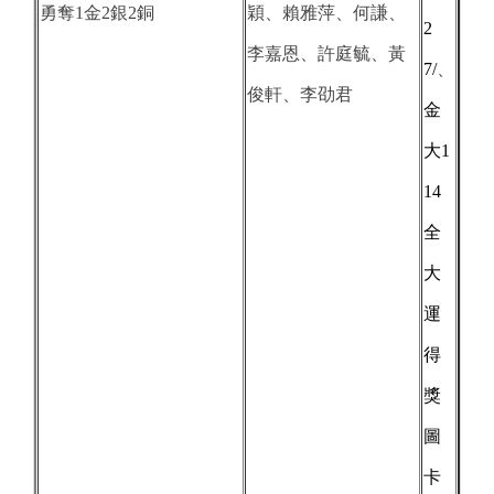
勇奪1金2銀2銅
穎、賴雅萍、何謙、
2
李嘉恩、許庭毓、黃
7/
、
俊軒、李劭君
金
大1
14
全
大
運
得
獎
圖
卡