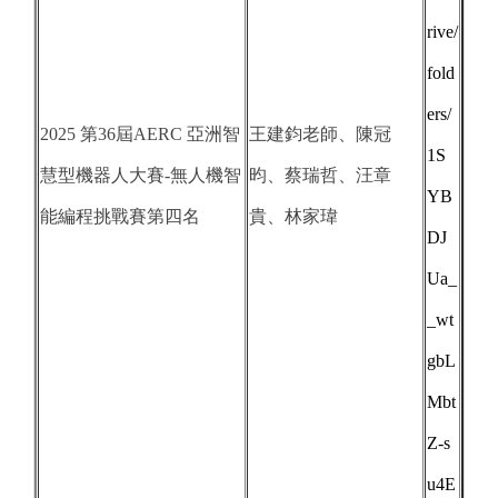
rive/
fold
ers/
2025 第36屆AERC 亞洲智
王建鈞老師、陳冠
1S
慧型機器人大賽-無人機智
昀、蔡瑞哲、汪章
YB
能編程挑戰賽第四名
貴、林家瑋
DJ
Ua_
_wt
gbL
Mbt
Z-s
u4E