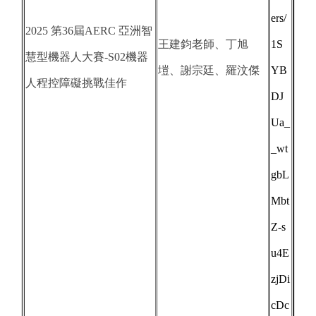
ers/
2025 第36屆AERC 亞洲智
王建鈞老師、丁旭
1S
慧型機器人大賽-S02機器
塏、謝宗廷、羅汶傑
YB
人程控障礙挑戰佳作
DJ
Ua_
_wt
gbL
Mbt
Z-s
u4E
zjDi
cDc