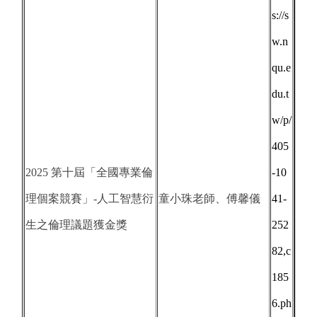
s://s
w.n
qu.e
du.t
w/p/
405
2025 第十屆「全國專業倫
-10
理個案競賽」-人工智慧衍
童小珠老師、傅馨儀
41-
生之倫理議題獲金獎
252
82,c
185
6.ph