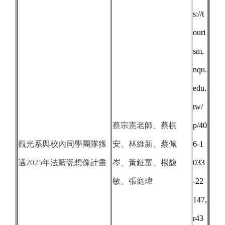
s://t
ouri
sm.
nqu.
edu.
tw/
蔡宗憲老師、蔡棋
p/40
觀光系與校內同學團隊獲
安、林維新、蔡佩
6-1
選2025年法藍瓷想像計畫
岑、黃鉦富、楊馥
033
敏、張庭瑋
-22
147,
r43