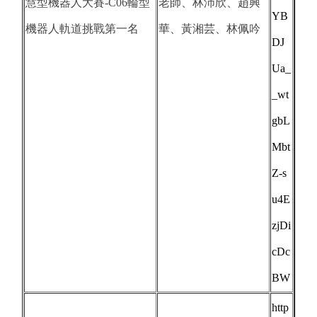
慧型機器人大賽-C06輪型
老師、林沛欣、趙興
YB
機器人軌道挑戰第一名
華、黃湘芸、林佩吟
DJ
Ua_
_wt
gbL
Mbt
Z-s
u4E
zjDi
cDc
BW
http