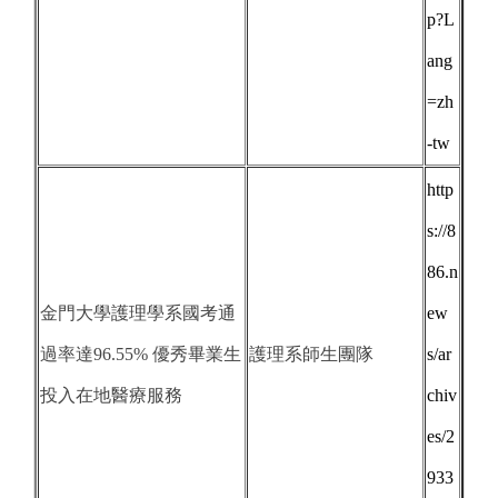
p?L
ang
=zh
-tw
http
s://8
86.n
金門大學護理學系國考通
ew
過率達96.55% 優秀畢業生
護理系師生團隊
s/ar
投入在地醫療服務
chiv
es/2
933