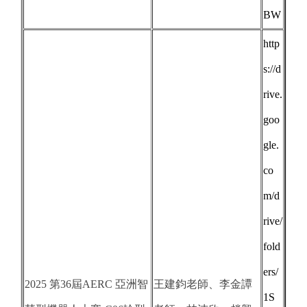
BW
http
s://d
rive.
goo
gle.
co
m/d
rive/
fold
ers/
2025 第36屆AERC 亞洲智
王建鈞老師、李金譚
1S