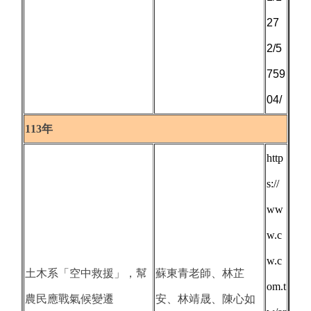
27
2/5
759
04/
113年
http
s://
ww
w.c
w.c
土木系「空中救援」，幫
蘇東青老師、林芷
om.t
農民應戰氣候變遷
安、林靖晟、陳心如