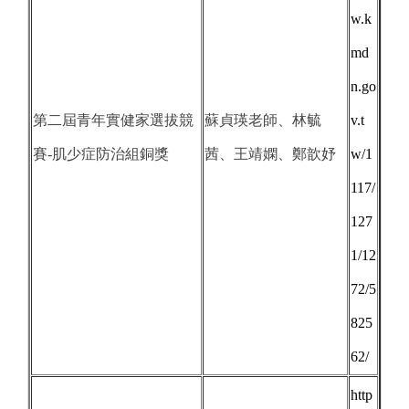
w.k
md
n.go
第二屆青年實健家選拔競
蘇貞瑛老師、林毓
v.t
賽-肌少症防治組銅獎
茜、王靖嫻、鄭歆妤
w/1
117/
127
1/12
72/5
825
62/
http