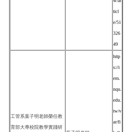
w/ar
ticl
e/51
326
49
http
s://i
em.
nqu.
edu.
tw/v
工管系葉子明老師榮任教
ar/fi
育部大專校院教學實踐研