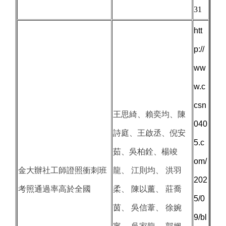
31
htt
p://
ww
w.c
csn
王思綺、賴奕均、陳
040
詩庭、王啟丞、倪安
5.c
茹、吳柏銓、楊竣
om/
金大辦社工師證照衝刺班
龍、 江則均、 洪羽
202
考照通過率高於全國
柔、 陳以薰、 莊喬
5/0
茵、 吳信葦、 徐婉
9/bl