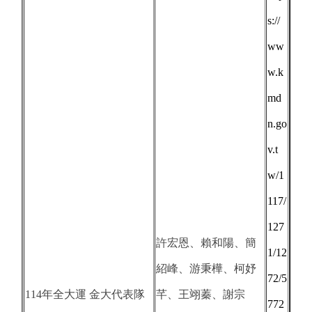
s://
ww
w.k
md
n.go
v.t
w/1
117/
127
許宏恩、賴和陽、簡
1/12
紹峰、游秉樺、柯妤
72/5
114年全大運 金大代表隊
芊、王翊蓁、謝宗
772