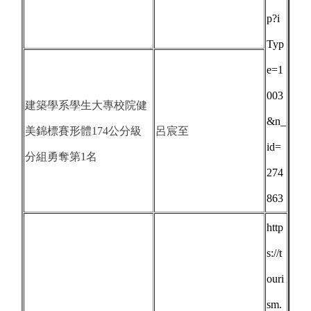
p?i
Typ
e=1
003
建築學系學生大專校院健
&n_
美錦標賽形體174公分級
呂宸至
id=
分組勇奪第1名
274
863
http
s://t
ouri
sm.