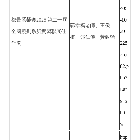
405
都景系榮獲2025 第二十屆
-10
郭幸福老師、王俊
全國規劃系所實習聯展佳
29-
棋、邵仁傑、黃致翰
作獎
225
25,c
82.p
hp?
Lan
g=z
h-t
w
http