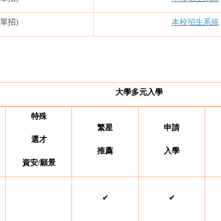
(單招)
本校招生系統
大學多元入學
特殊
繁星
申請
選才
推薦
入學
資安
/
願景
✔
✔