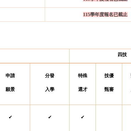
115學年度報名已截止
四技
申請
分發
特殊
技優
願景
入學
選才
甄審
✔
✔
✔