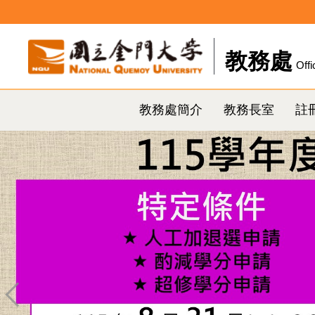
跳
到
主
教務處
Offi
要
內
容
教務處簡介
教務長室
註
區