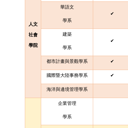
華語文
✔
學系
人文
建築
社會
✔
學院
學系
都市計畫與景觀
學系
✔
國際暨大陸事務
學系
✔
海洋與邊境管理
學系
企業管理
學系