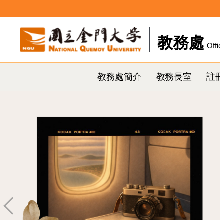
跳
到
主
教務處
Offi
要
內
容
教務處簡介
教務長室
註
區