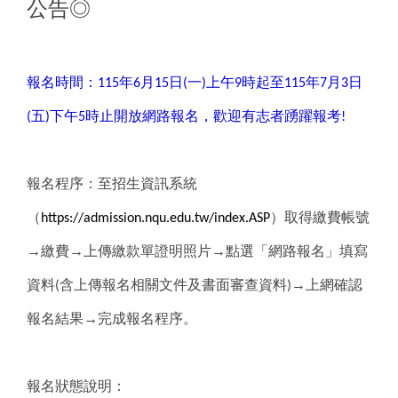
公告◎
報名時間：
年
月
日
一
上午
時起至
年
月
日
115
6
15
(
)
9
115
7
3
五
下午
時止開放網路報名，歡迎有志者踴躍報考
(
)
5
!
報名程序：至招生資訊系統
（
）取得繳費帳號
https://admission.nqu.edu.tw/index.ASP
→繳費→上傳繳款單證明照片→點選「網路報名」填寫
資料
含上傳報名相關文件及書面審查資料
→上網確認
(
)
報名結果→完成報名程序。
報名狀態說明：