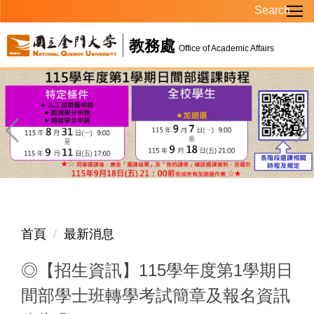
Search
跳
到
教務處
主
Office of Academic Affairs
要
內
容
區
首頁
最新消息
◎【招生資訊】115學年度第1學期日
間部學士班轉學考試簡章及報名資訊