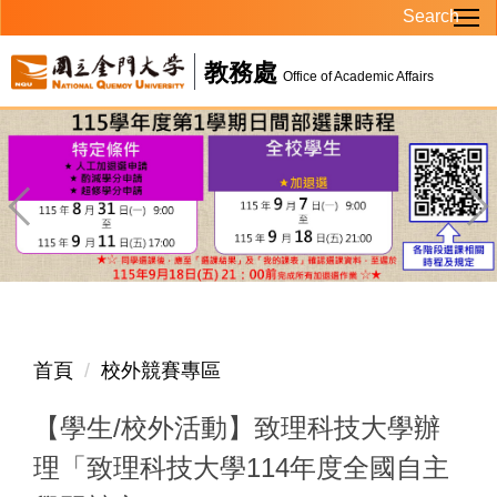
Search
跳
到
教務處
主
Office of Academic Affairs
要
內
容
區
首頁
校外競賽專區
【學生/校外活動】致理科技大學辦
理「致理科技大學114年度全國自主