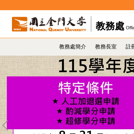
跳
到
主
教務處
Offi
要
內
容
教務處簡介
教務長室
註
區