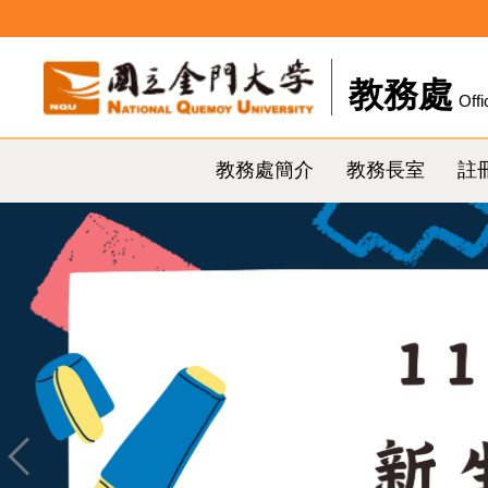
跳
到
主
教務處
Offi
要
內
容
教務處簡介
教務長室
註
區