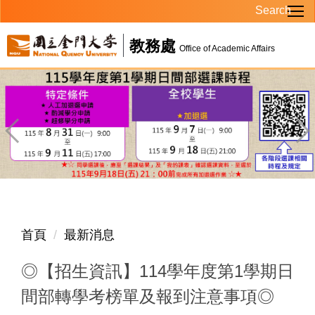
Search
跳
到
教務處
主
Office of Academic Affairs
要
內
容
區
首頁
最新消息
◎【招生資訊】114學年度第1學期日
間部轉學考榜單及報到注意事項◎