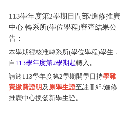
113
學年度第2學期日間部/進修推廣
中心 轉系所
(
學位學程
)
審查結果公
告：
本學期經核准轉系所
(
學位學程
)
學生，
自
113
學年度第
2
學期起
轉入。
請於
113
學年度第
2
學期開學日持
學雜
費繳費證明
及
原學生證
至註冊組/進修
推廣中心換發新學生證。