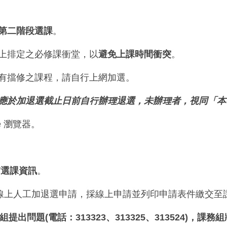
第二階段選課
。
班上排定之必修課衝堂，以
避免上課時間衝突
。
設有擋修之課程，請自行上網加選。
應於加退選截止日前自行辦理退選，未辦理者，視同「本
e 瀏覽器。
/選課資訊
。
、線上人工加退選申請，採線上申請並列印申請表件繳交至
問題(電話：313323、313325、313524)，課