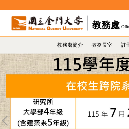
跳
到
主
教務處
Offi
要
內
容
教務處簡介
教務長室
註
區