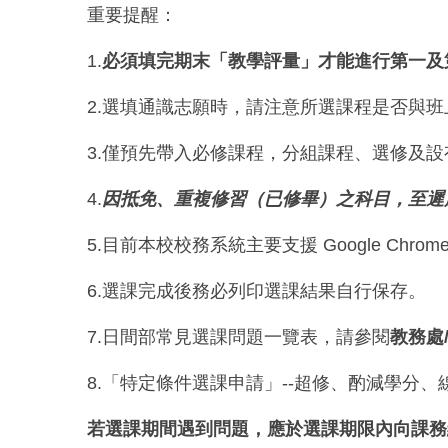
重要提醒：
1.
必須填完期末「教學評量」才能進行第一及
2.選填通識志願時，請注意所選課程是否與
3.僅預先帶入必修課程，分組課程、選修及
4.
因抵免、重複修習（已修畢）之科目，至遲
5.目前本校校務系統主要支援 Google Chrom
6.選課完成後務必列印選課結果自行保存。
7.日間部常見選課問題一覽表，請參閱
教務處
8.「特定條件選課申請」--超修、酌減學分
若選課期間遇到問題，應於選課期限內向課務組提出