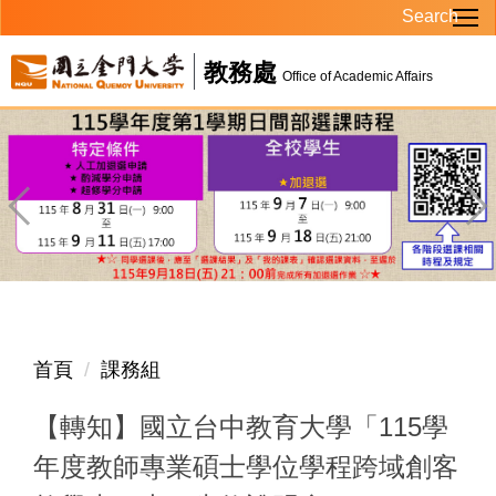
Search
跳
到
教務處
主
Office of Academic Affairs
要
內
容
區
首頁
課務組
【轉知】國立台中教育大學「115學
年度教師專業碩士學位學程跨域創客