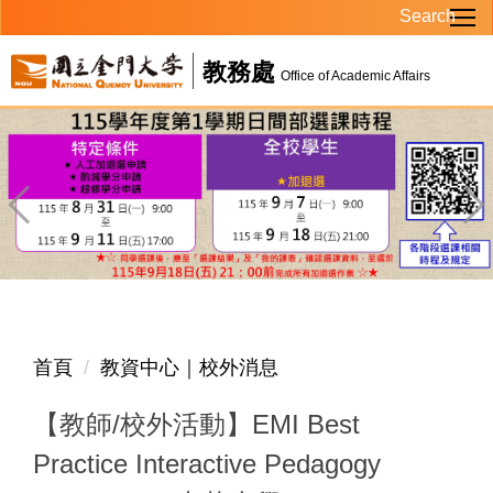
Search
跳
到
教務處
主
Office of Academic Affairs
要
內
容
區
首頁
教資中心｜校外消息
【教師/校外活動】EMI Best
Practice Interactive Pedagogy