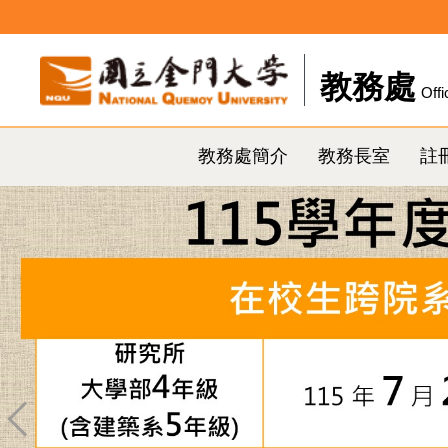
跳
到
主
教務處
Offi
要
內
容
教務處簡介
教務長室
註
區