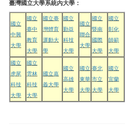
臺灣國立大學系統
內大學：
國立
國立臺
國立
國立
國立
國立
國立
臺中
灣體育
勤益
暨南
彰化
中興
聯合
教育
運動大
科技
國際
師範
大學
大學
大學
學
大學
大學
大學
國立
國立
國立
國立
臺北
國立
虎尾
雲林
國立嘉
高雄
東華
市立
宜蘭
科技
科技
義大學
大學
大學
大學
大學
大學
大學