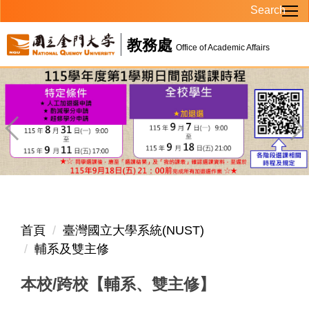
Search
跳
到
教務處
主
Office of Academic Affairs
要
內
容
區
首頁
臺灣國立大學系統(NUST)
輔系及雙主修
本校/跨校【輔系、雙主修】