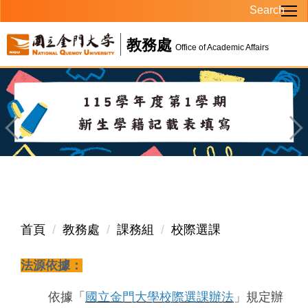
Search
跳
到
教務處
主
Office of Academic Affairs
要
內
容
區
首頁
教務處
課務組
校際選課
法源依據：
依據「
國立金門大學校際選課辦法
」規定辦