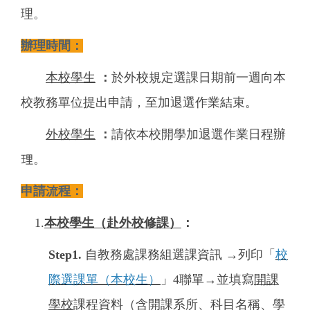
理。
辦理時間：
本校學生
：
於外校規定選課日期前一週向本
校教務單位提出申請，至加退選作業結束。
外校學生
：
請依本校開學加退選作業日程辦
理。
申請流程：
1.
本校學生（赴外校修課）
：
Step1.
自教務處課務組選課資訊 →列印「
校
際選課單（本校生）
」4聯單→並填寫
開課
學校
課程資料（含開課系所、科目名稱、學