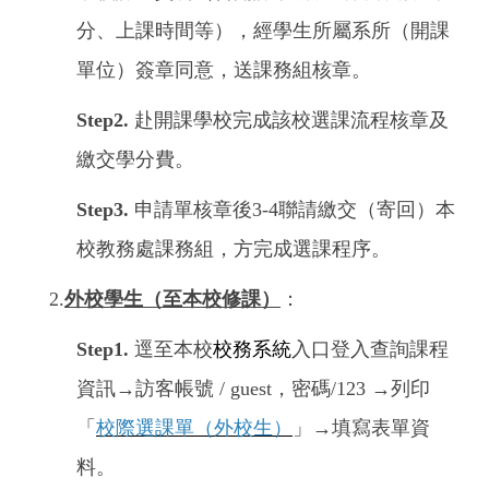
分、上課時間等），經學生所屬系所（開課
單位）簽章同意，送課務組核章。
Step2.
赴開課學校完成該校選課流程核章及
繳交學分費。
Step3.
申請單核章後3-4聯請繳交（寄回）本
校教務處課務組，方完成選課程序。
2.
外校學生（至本校修課）
：
Step1.
逕至本校
校務系統
入口登入查詢課程
資訊→訪客帳號 / guest，密碼/123
→
列印
「
校際選課單（外校生）
」
→填寫表單資
料
。